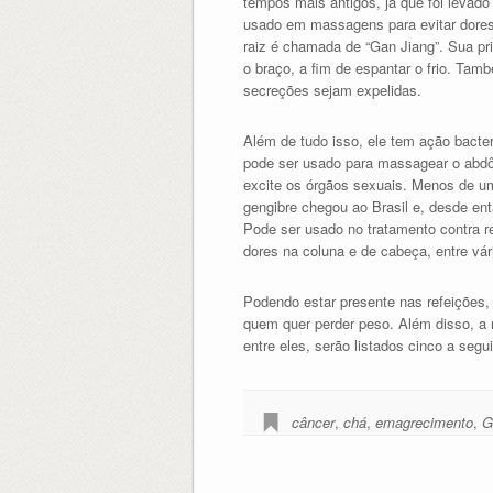
tempos mais antigos, já que foi levad
usado em massagens para evitar dores 
raiz é chamada de “Gan Jiang”. Sua pr
o braço, a fim de espantar o frio. Ta
secreções sejam expelidas.
Além de tudo isso, ele tem ação bacteri
pode ser usado para massagear o abdô
excite os órgãos sexuais. Menos de u
gengibre chegou ao Brasil e, desde ent
Pode ser usado no tratamento contra res
dores na coluna e de cabeça, entre vár
Podendo estar presente nas refeições,
quem quer perder peso. Além disso, a r
entre eles, serão listados cinco a segui
câncer
,
chá
,
emagrecimento
,
G