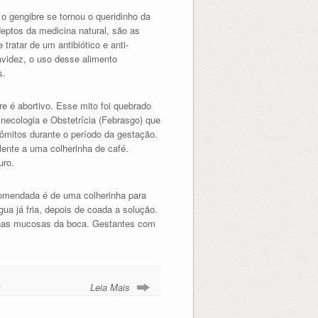
, o gengibre se tornou o queridinho da
deptos da medicina natural, são as
tratar de um antibiótico e anti-
avidez, o uso desse alimento
s.
e é abortivo. Esse mito foi quebrado
necologia e Obstetrícia (Febrasgo) que
ômitos durante o período da gestação.
ente a uma colherinha de café.
uro.
comendada é de uma colherinha para
gua já fria, depois de coada a solução.
 nas mucosas da boca. Gestantes com
z
Leia Mais