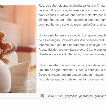
Raiz de sabor picante originária da Ásia e África
geração fit por sua ação termogênica. Para os a
propriedades curativas que falam mais alto por se 
inflamatório natural. Mas, quando o assunto é gr
acompanha uma série de recomendações e mito
Durante muito tempo se ouviu dizer que o gengibr
pela Federação Brasileira das Associações de Gi
recomenda o seu uso no tratamento de enjoo e v
A quantidade recomendada é de até 3g, o equival
Obedecendo esse limite diário, o consumo é seg
Para combater o enjoo matinal, a quantidade re
um litro de água fervente. O ideal é consumir a á
Doses elevadas podem causar azia ou irritação
risco de sangramento devem evitar o consumo.
GENGIBRE
,
gestação
,
gestantes
,
gravide