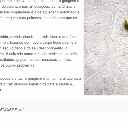
o por meio das Cruzadas. No Japão, o gengibre é
de coluna e nas articulações. Já na China, a
incipal propriedade é a de aquecer o estômago e
mbém esquenta os pulmões, fazendo com que as
cida, desintoxicante e afrodisíaca: o seu óleo
men, fazendo com que o corpo fique quente e
m século depois do seu descobrimento, o
ão, é utilizado como método medicinal no país.
friados, gripes, tosses, ressacas, artrites,
ios outros problemas.
 sucos e chás, o gengibre é um ótimo aliado para
aiz traz diversos benefícios para a saúde e,
r.
ENGIBRE
,
raíz