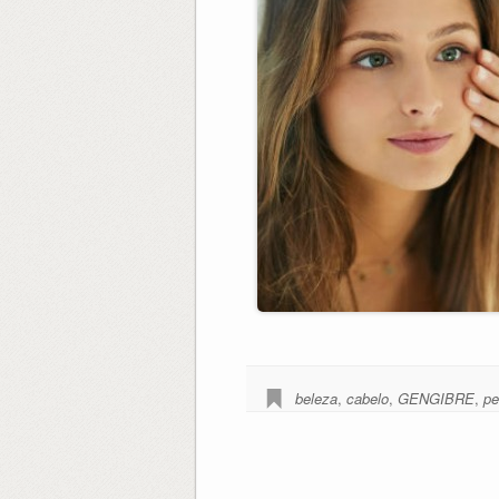
beleza
,
cabelo
,
GENGIBRE
,
pe