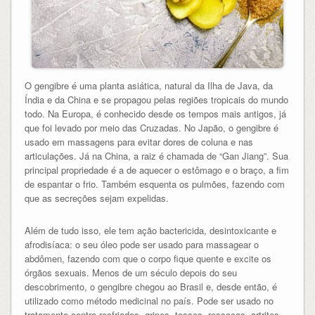
O gengibre é uma planta asiática, natural da Ilha de Java, da
Índia e da China e se propagou pelas regiões tropicais do mundo
todo. Na Europa, é conhecido desde os tempos mais antigos, já
que foi levado por meio das Cruzadas. No Japão, o gengibre é
usado em massagens para evitar dores de coluna e nas
articulações. Já na China, a raiz é chamada de “Gan Jiang”. Sua
principal propriedade é a de aquecer o estômago e o braço, a fim
de espantar o frio. Também esquenta os pulmões, fazendo com
que as secreções sejam expelidas.
Além de tudo isso, ele tem ação bactericida, desintoxicante e
afrodisíaca: o seu óleo pode ser usado para massagear o
abdômen, fazendo com que o corpo fique quente e excite os
órgãos sexuais. Menos de um século depois do seu
descobrimento, o gengibre chegou ao Brasil e, desde então, é
utilizado como método medicinal no país. Pode ser usado no
tratamento contra resfriados, gripes, tosses, ressacas, artrites,