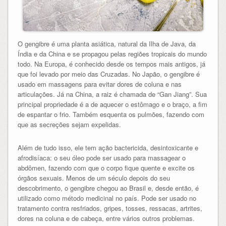
O gengibre é uma planta asiática, natural da Ilha de Java, da
Índia e da China e se propagou pelas regiões tropicais do mundo
todo. Na Europa, é conhecido desde os tempos mais antigos, já
que foi levado por meio das Cruzadas. No Japão, o gengibre é
usado em massagens para evitar dores de coluna e nas
articulações. Já na China, a raiz é chamada de “Gan Jiang”. Sua
principal propriedade é a de aquecer o estômago e o braço, a fim
de espantar o frio. Também esquenta os pulmões, fazendo com
que as secreções sejam expelidas.
Além de tudo isso, ele tem ação bactericida, desintoxicante e
afrodisíaca: o seu óleo pode ser usado para massagear o
abdômen, fazendo com que o corpo fique quente e excite os
órgãos sexuais. Menos de um século depois do seu
descobrimento, o gengibre chegou ao Brasil e, desde então, é
utilizado como método medicinal no país. Pode ser usado no
tratamento contra resfriados, gripes, tosses, ressacas, artrites,
dores na coluna e de cabeça, entre vários outros problemas.