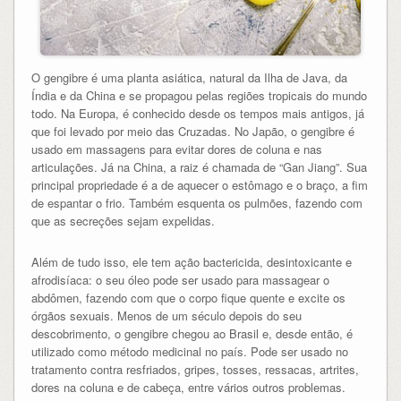
O gengibre é uma planta asiática, natural da Ilha de Java, da
Índia e da China e se propagou pelas regiões tropicais do mundo
todo. Na Europa, é conhecido desde os tempos mais antigos, já
que foi levado por meio das Cruzadas. No Japão, o gengibre é
usado em massagens para evitar dores de coluna e nas
articulações. Já na China, a raiz é chamada de “Gan Jiang”. Sua
principal propriedade é a de aquecer o estômago e o braço, a fim
de espantar o frio. Também esquenta os pulmões, fazendo com
que as secreções sejam expelidas.
Além de tudo isso, ele tem ação bactericida, desintoxicante e
afrodisíaca: o seu óleo pode ser usado para massagear o
abdômen, fazendo com que o corpo fique quente e excite os
órgãos sexuais. Menos de um século depois do seu
descobrimento, o gengibre chegou ao Brasil e, desde então, é
utilizado como método medicinal no país. Pode ser usado no
tratamento contra resfriados, gripes, tosses, ressacas, artrites,
dores na coluna e de cabeça, entre vários outros problemas.