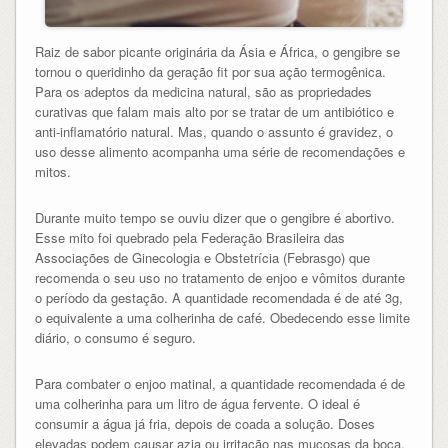
Raiz de sabor picante originária da Ásia e África, o gengibre se
tornou o queridinho da geração fit por sua ação termogênica.
Para os adeptos da medicina natural, são as propriedades
curativas que falam mais alto por se tratar de um antibiótico e
anti-inflamatório natural. Mas, quando o assunto é gravidez, o
uso desse alimento acompanha uma série de recomendações e
mitos.
Durante muito tempo se ouviu dizer que o gengibre é abortivo.
Esse mito foi quebrado pela Federação Brasileira das
Associações de Ginecologia e Obstetrícia (Febrasgo) que
recomenda o seu uso no tratamento de enjoo e vômitos durante
o período da gestação. A quantidade recomendada é de até 3g,
o equivalente a uma colherinha de café. Obedecendo esse limite
diário, o consumo é seguro.
Para combater o enjoo matinal, a quantidade recomendada é de
uma colherinha para um litro de água fervente. O ideal é
consumir a água já fria, depois de coada a solução. Doses
elevadas podem causar azia ou irritação nas mucosas da boca.