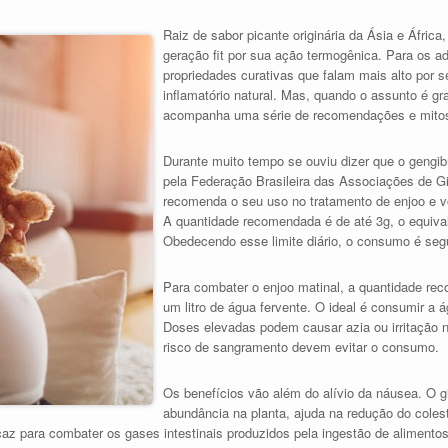
Raiz de sabor picante originária da Ásia e África
geração fit por sua ação termogênica. Para os a
propriedades curativas que falam mais alto por se 
inflamatório natural. Mas, quando o assunto é gr
acompanha uma série de recomendações e mito
Durante muito tempo se ouviu dizer que o gengibr
pela Federação Brasileira das Associações de Gi
recomenda o seu uso no tratamento de enjoo e v
A quantidade recomendada é de até 3g, o equival
Obedecendo esse limite diário, o consumo é seg
Para combater o enjoo matinal, a quantidade re
um litro de água fervente. O ideal é consumir a á
Doses elevadas podem causar azia ou irritação
risco de sangramento devem evitar o consumo.
Os benefícios vão além do alívio da náusea. O g
abundância na planta, ajuda na redução do colest
az para combater os gases intestinais produzidos pela ingestão de alimentos c