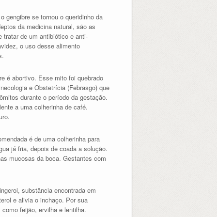
, o gengibre se tornou o queridinho da
deptos da medicina natural, são as
tratar de um antibiótico e anti-
avidez, o uso desse alimento
s.
e é abortivo. Esse mito foi quebrado
necologia e Obstetrícia (Febrasgo) que
ômitos durante o período da gestação.
ente a uma colherinha de café.
uro.
comendada é de uma colherinha para
gua já fria, depois de coada a solução.
 nas mucosas da boca. Gestantes com
ingerol, substância encontrada em
erol e alivia o inchaço. Por sua
omo feijão, ervilha e lentilha.