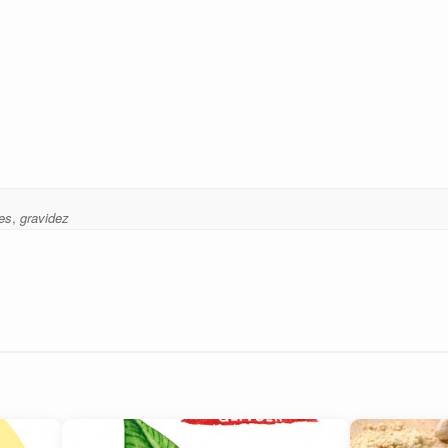
es
,
gravidez